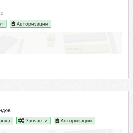
но
нт
Авторизации
ндов
авка
Запчасти
Авторизации