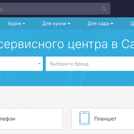
...
Apple
Для кухни
Для сада
Д
сервисного центра в С
Выберите бренд
лефон
Планшет