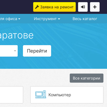
Заявка на ремонт
ля офиса
Инструмент
Весь каталог
аратове
Перейти
Все категории
Компьютер