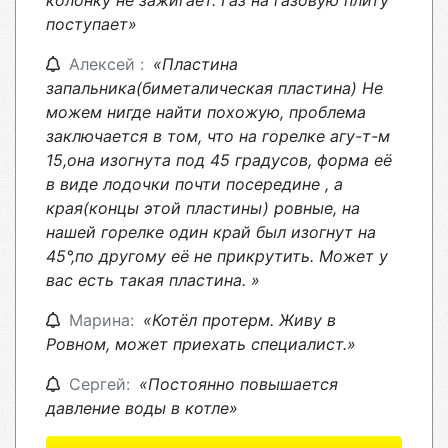
колонку не зажигает. Газ на газовую плиту
поступает»
Алексей :
«Пластина
запальника(биметалическая пластина) Не
можем нигде найти похожую, проблема
заключается в том, что на горелке агу-т-м
15,она изогнута под 45 градусов, форма её
в виде лодочки почти посередине , а
края(концы этой пластины) ровные, на
нашей горелке один край был изогнут на
45°,по другому её не прикрутить. Может у
вас есть такая пластина. »
Марина:
«Котёл протерм. Живу в
Ровном, может приехать специалист.»
Сергей:
«Постоянно повышается
давление воды в котле»