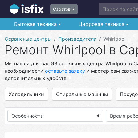
Поиск по сайту
Саратов
Бытовая техника
Цифровая техника
Сервисные центры
Производители
Whirlpool
Ремонт Whirlpool в Са
Мы нашли для вас 93 сервисных центра Whirlpool в С
необходимости
оставьте заявку
и мастер сам свяжет
дополнительных удобств.
Холодильники
Стиральные машины
Посуд
Особенности