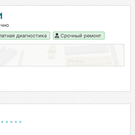
И
очно
латная диагностика
Срочный ремонт